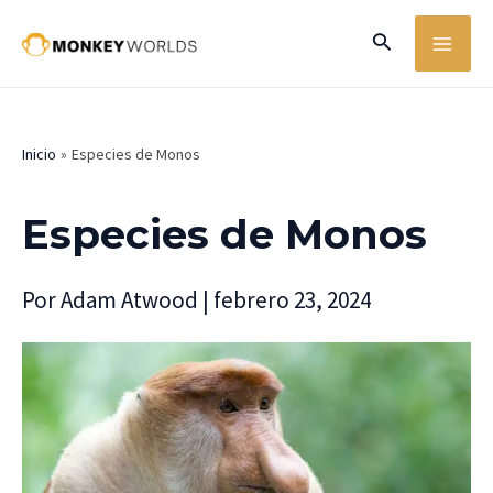
Ir
MA
Buscar
al
ME
contenido
Inicio
Especies de Monos
Especies de Monos
Por
Adam Atwood
|
febrero 23, 2024