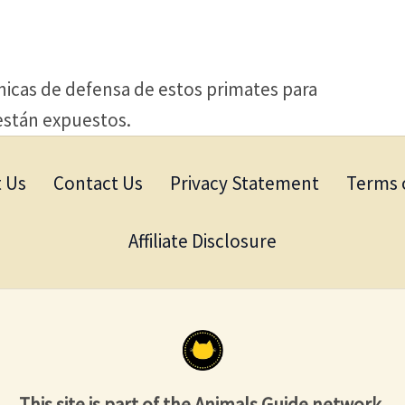
icas de defensa de estos primates para
 están expuestos.
 Us
Contact Us
Privacy Statement
Terms 
Affiliate Disclosure
This site is part of the Animals Guide network.