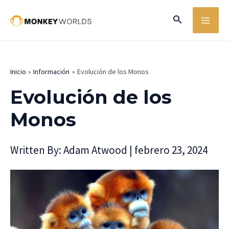
Ir
MA
Buscar
al
ME
contenido
Inicio
Información
Evolución de los Monos
Evolución de los
Monos
Written By:
Adam Atwood
|
febrero 23, 2024