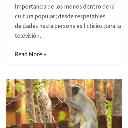
Importancia de los monos dentro de la
Cultura
cultura popular; desde respetables
Popular
deidades hasta personajes ficticios para la
televisión.
Read More »
Conservación
de
los
monos