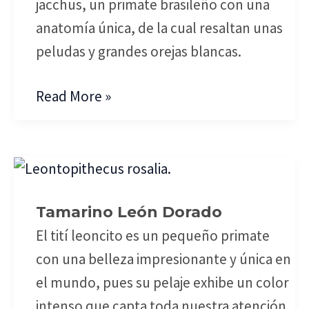
jacchus, un primate brasileño con una
anatomía única, de la cual resaltan unas
peludas y grandes orejas blancas.
Read More »
Tamarino
León
Tamarino León Dorado
Dorado
El tití leoncito es un pequeño primate
con una belleza impresionante y única en
el mundo, pues su pelaje exhibe un color
intenso que capta toda nuestra atención.