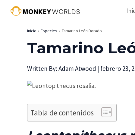
Ir
Ini
al
contenido
Inicio
Especies
Tamarino León Dorado
Tamarino Le
Written By:
Adam Atwood
|
febrero 23, 
Tabla de contenidos