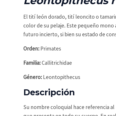
Leontopithecus r
El tití león dorado, tití leoncito o tam
color de su pelaje. Este pequeño mono
futuro incierto, si bien su estado de con
Orden:
Primates
Familia:
Callitrichidae
Género:
Leontopithecus
Descripción
Su nombre coloquial hace referencia al l
que presenta en todo su cuerpo. En reali