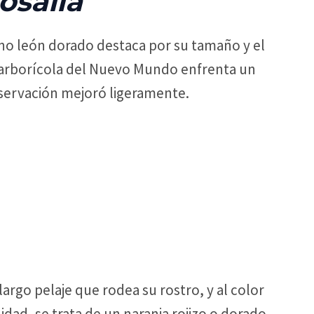
osalia
arino león dorado destaca por su tamaño y el
 arborícola del Nuevo Mundo enfrenta un
servación mejoró ligeramente.
argo pelaje que rodea su rostro, y al color
dad, se trata de un naranja rojizo o dorado,